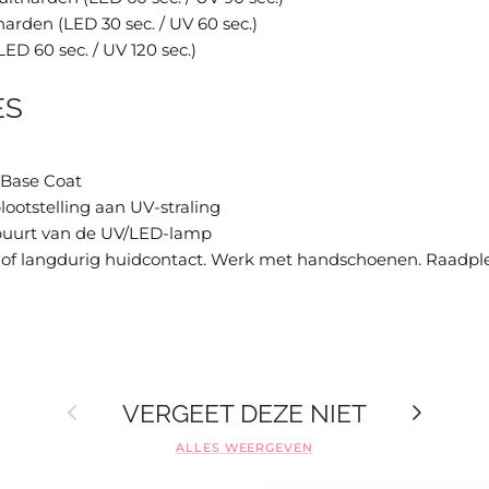
arden (LED 30 sec. / UV 60 sec.)
D 60 sec. / UV 120 sec.)
ES
 Base Coat
ootstelling aan UV-straling
 buurt van de UV/LED-lamp
d of langdurig huidcontact. Werk met handschoenen. Raadple
Vorige
Volgende
VERGEET DEZE NIET
ALLES WEERGEVEN