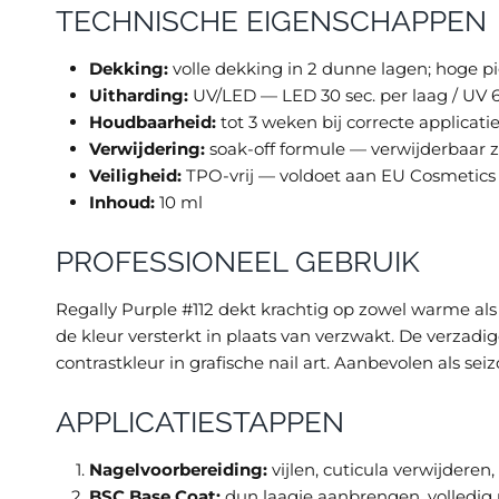
TECHNISCHE EIGENSCHAPPEN
Dekking:
volle dekking in 2 dunne lagen; hoge pi
Uitharding:
UV/LED — LED 30 sec. per laag / UV 6
Houdbaarheid:
tot 3 weken bij correcte applicati
Verwijdering:
soak-off formule — verwijderbaar 
Veiligheid:
TPO-vrij — voldoet aan EU Cosmetics 
Inhoud:
10 ml
PROFESSIONEEL GEBRUIK
Regally Purple #112 dekt krachtig op zowel warme als
de kleur versterkt in plaats van verzwakt. De verzad
contrastkleur in grafische nail art. Aanbevolen als se
APPLICATIESTAPPEN
Nagelvoorbereiding:
vijlen, cuticula verwijdere
BSC Base Coat:
dun laagje aanbrengen, volledig u