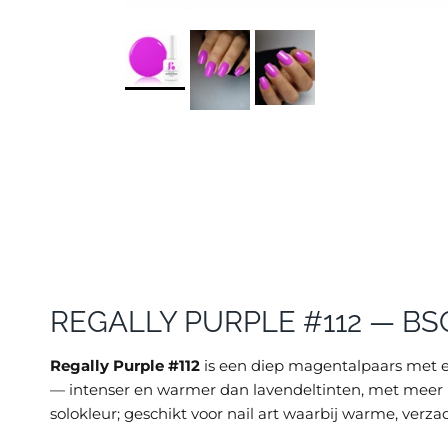
REGALLY PURPLE #112 — BS
Regally Purple #112
is een diep magentalpaars met ee
— intenser en warmer dan lavendeltinten, met meer k
solokleur; geschikt voor nail art waarbij warme, verz