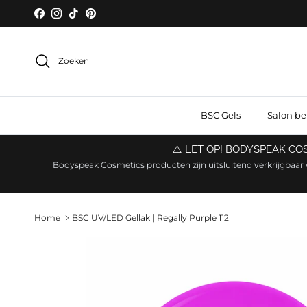
Ga naar inhoud
Facebook
Instagram
TikTok
Pinterest
Zoeken
BSC Gels
Salon b
⚠️ LET OP! BODYSPEAK C
Bodyspeak Cosmetics producten zijn uitsluitend verkrijgbaar 
Home
BSC UV/LED Gellak | Regally Purple 112
Ga direct naar productinformatie