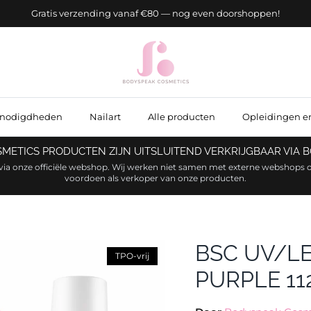
★ Ruim 400 reviews van tevreden klanten
enodigdheden
Nailart
Alle producten
Opleidingen e
OSMETICS PRODUCTEN ZIJN UITSLUITEND VERKRIJGBAAR VIA
via onze officiële webshop. Wij werken niet samen met externe webshops o
voordoen als verkoper van onze producten.
BSC UV/LE
TPO-vrij
PURPLE 11