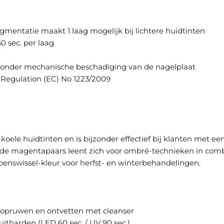
gmentatie maakt 1 laag mogelijk bij lichtere huidtinten
0 sec. per laag
e
zonder mechanische beschadiging van de nagelplaat
Regulation (EC) No 1223/2009
 koele huidtinten en is bijzonder effectief bij klanten met 
igde magentapaars leent zich voor ombré-technieken in combi
izoenswissel-kleur voor herfst- en winterbehandelingen.
n, opruwen en ontvetten met cleanser
itharden (LED 60 sec. / UV 90 sec.)