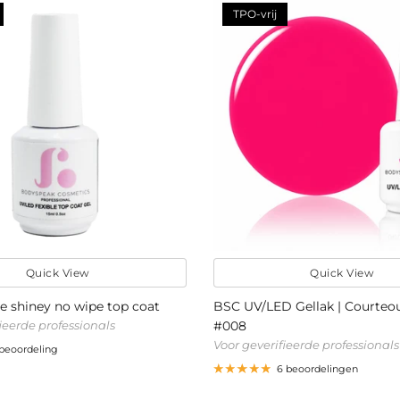
TPO-vrij
Quick View
Quick View
e shiney no wipe top coat
BSC UV/LED Gellak | Courteou
ieerde professionals
#008
Voor geverifieerde professionals
 beoordeling
6 beoordelingen