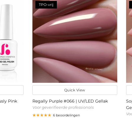
TPO-vrij
Quick View
sly Pink
Regally Purple #066 | UV/LED Gellak
So
Voor geverifieerde professionals
Ge
Voo
6 beoordelingen