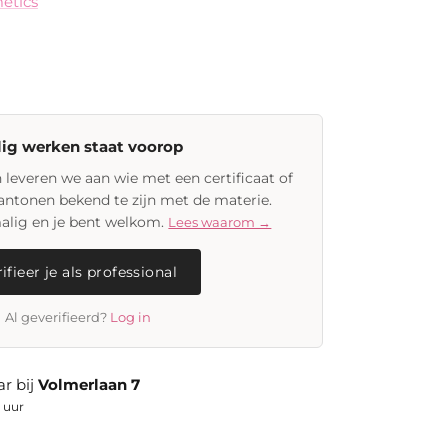
etics
lig werken staat voorop
leveren we aan wie met een certificaat of
aantonen bekend te zijn met de materie.
malig en je bent welkom.
Lees waarom →
ifieer je als professional
Al geverifieerd?
Log in
r bij
Volmerlaan 7
 uur