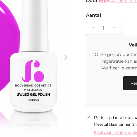
Door
Bodyspeak Cosm
Aantal
Vei
Volgende
Onze gel-producten 
registratie kan 
Verifieer je een
Ver
Pick-up beschikbaa
Meestal klaar binnen 24
Bekijk winkelinformatie