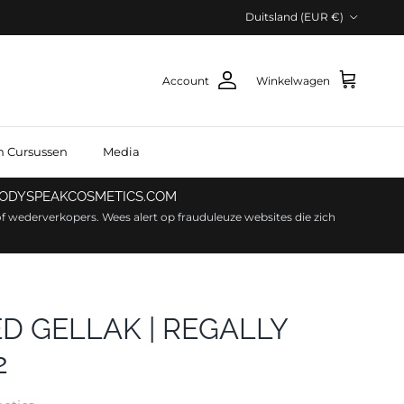
Land/Regio
Duitsland (EUR €)
Account
Winkelwagen
n Cursussen
Media
 BODYSPEAKCOSMETICS.COM
f wederverkopers. Wees alert op frauduleuze websites die zich
D GELLAK | REGALLY
2