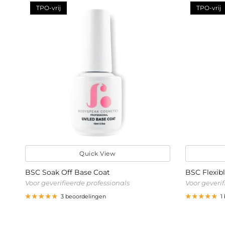
TPO-vrij
TPO-vrij
Quick View
BSC Soak Off Base Coat
BSC Flexibl
Voor geverifieerde professionals
Voor geverif
3 beoordelingen
1