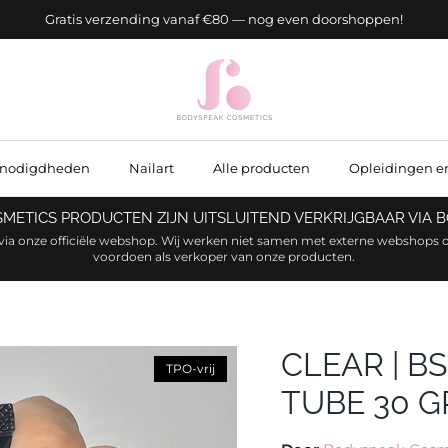
Gratis verzending vanaf €80 — nog even doorshoppen!
enodigdheden
Nailart
Alle producten
Opleidingen e
OSMETICS PRODUCTEN ZIJN UITSLUITEND VERKRIJGBAAR VIA
via onze officiële webshop. Wij werken niet samen met externe webshops o
voordoen als verkoper van onze producten.
CLEAR | B
TPO-vrij
TUBE 30 G