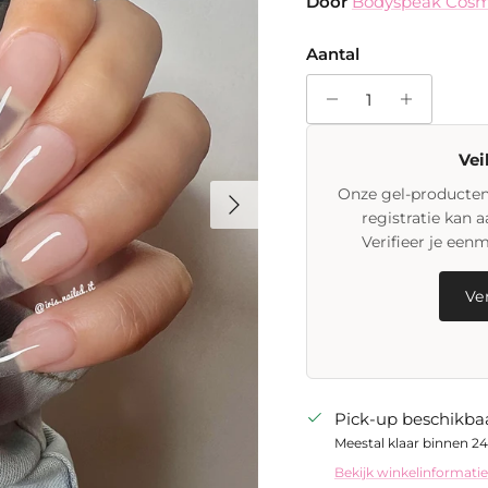
Door
Bodyspeak Cosm
Aantal
Vei
Volgende
Onze gel-producten 
registratie kan 
Verifieer je een
Ver
Pick-up beschikbaa
Meestal klaar binnen 24
Bekijk winkelinformatie