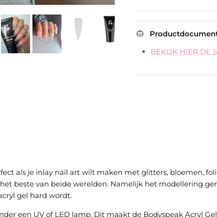
Productdocument
BEKIJK HIER DE 
ct als je inlay nail art wilt maken met glitters, bloemen, f
het beste van beide werelden. Namelijk het modellering gem
acryl gel hard wordt.
der een UV of LED lamp. Dit maakt de Bodyspeak Acryl Gel 