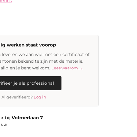
etics
lig werken staat voorop
leveren we aan wie met een certificaat of
aantonen bekend te zijn met de materie.
malig en je bent welkom.
Lees waarom →
ifieer je als professional
Al geverifieerd?
Log in
r bij
Volmerlaan 7
 uur