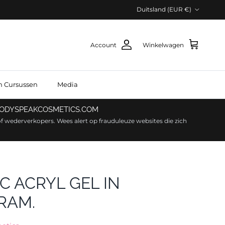
Land/Regio
Duitsland (EUR €)
Account
Winkelwagen
n Cursussen
Media
 BODYSPEAKCOSMETICS.COM
f wederverkopers. Wees alert op frauduleuze websites die zich
SC ACRYL GEL IN
RAM.