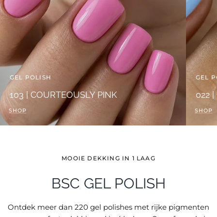
GEL POLISH
GEL P
103 | COURTEOUSLY PINK
022 
SHOP
SHOP
MOOIE DEKKING IN 1 LAAG
BSC GEL POLISH
Ontdek meer dan 220 gel polishes met rijke pigmenten