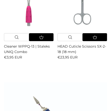
Cleaner WPPQ-13 | Staleks
HEAD Cuticle Scissors SX-2-
UNIQ Combo
18 (18 mm)
Reguliere prijs
Reguliere prijs
€3,95 EUR
€23,95 EUR