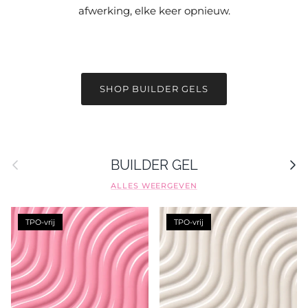
afwerking, elke keer opnieuw.
SHOP BUILDER GELS
Vorige
Volge
BUILDER GEL
ALLES WEERGEVEN
TPO-vrij
TPO-vrij