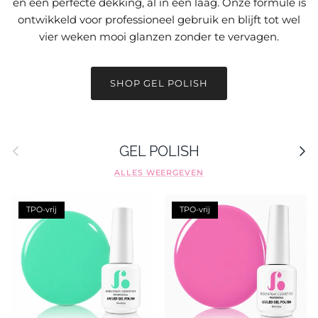
en een perfecte dekking, al in één laag. Onze formule is
ontwikkeld voor professioneel gebruik en blijft tot wel
vier weken mooi glanzen zonder te vervagen.
SHOP GEL POLISH
Vorige
Volge
GEL POLISH
ALLES WEERGEVEN
TPO-vrij
TPO-vrij