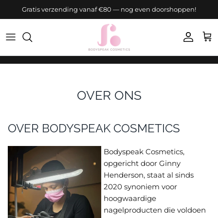
Ga naar inhoud
Gratis verzending vanaf €80 — nog even doorshoppen!
Accoun
Win
OVER ONS
OVER BODYSPEAK COSMETICS
Bodyspeak Cosmetics,
opgericht door Ginny
Henderson, staat al sinds
2020 synoniem voor
hoogwaardige
nagelproducten die voldoen