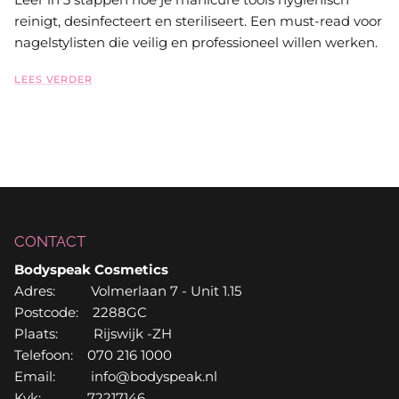
reinigt, desinfecteert en steriliseert. Een must-read voor
nagelstylisten die veilig en professioneel willen werken.
LEES VERDER
CONTACT
Bodyspeak Cosmetics
Adres: Volmerlaan 7 - Unit 1.15
Postcode: 2288GC
Plaats: Rijswijk -ZH
Telefoon: 070 216 1000
Email: info@bodyspeak.nl
Kvk: 72217146