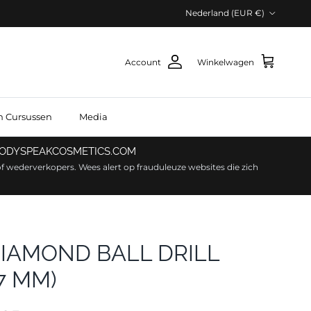
Land/Regio
Nederland (EUR €)
Account
Winkelwagen
n Cursussen
Media
 BODYSPEAKCOSMETICS.COM
f wederverkopers. Wees alert op frauduleuze websites die zich
DIAMOND BALL DRILL
,7 MM)