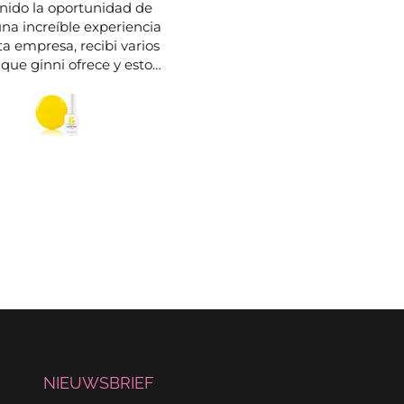
nido la oportunidad de
Heel goede producten he
una increíble experiencia
gebruik ervan prima uitgel
ta empresa, recibi varios
door de zeer professionel
 que ginni ofrece y estoy
eigenaresse
contenta con todo lo que
endí y con todos sus
ctos, la calidad de los
y la variedad de colores
ene me encantan, seguiré
ndo todas mis compras
con ella 🤭
NIEUWSBRIEF