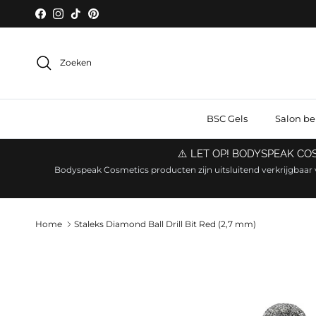
Ga naar inhoud
Facebook
Instagram
TikTok
Pinterest
Zoeken
BSC Gels
Salon b
⚠️ LET OP! BODYSPEAK C
Bodyspeak Cosmetics producten zijn uitsluitend verkrijgbaar 
Home
Staleks Diamond Ball Drill Bit Red (2,7 mm)
Ga direct naar productinformatie