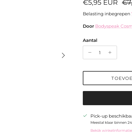
Verkoopprijs
Reg
€5,95 EUR
€7
Belasting inbegrepen
Door
Bodyspeak Cosm
Aantal
Volgende
TOEVO
Pick-up beschikbaa
Meestal klaar binnen 24
Bekijk winkelinformatie