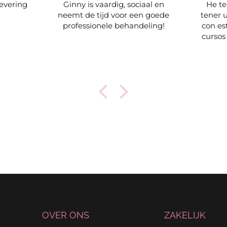
evering
Ginny is vaardig, sociaal en
He te
neemt de tijd voor een goede
tener 
professionele behandeling!
con es
cursos
súper 
apr
produ
geles 
que ti
hacie
OVER ONS
ZAKELIJK