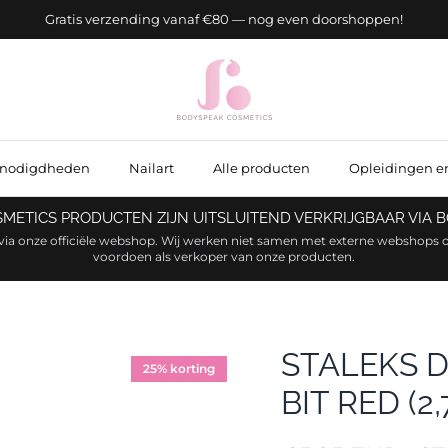
Gratis verzending vanaf €80 — nog even doorshoppen!
enodigdheden
Nailart
Alle producten
Opleidingen e
OSMETICS PRODUCTEN ZIJN UITSLUITEND VERKRIJGBAAR VIA
via onze officiële webshop. Wij werken niet samen met externe webshops o
voordoen als verkoper van onze producten.
STALEKS 
25% korting
BIT RED (2