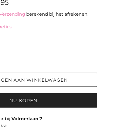
uliere prijs
,95
Verzending
berekend bij het afrekenen.
etics
EGEN AAN WINKELWAGEN
NU KOPEN
r bij
Volmerlaan 7
 uur